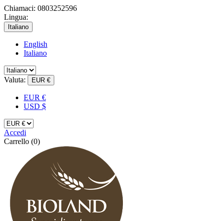
Chiamaci:
0803252596
Lingua:
Italiano
English
Italiano
Valuta:
EUR €
EUR €
USD $
Accedi
Carrello
(0)