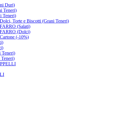
i Duri)
 Teneri)
 Teneri)
Torte e Biscotti (Grani Teneri)
ARRO (Salati)
ARRO (Dolci)
rtone (-10%)
i)
i)
 Teneri)
Teneri)
PPELLI
LI