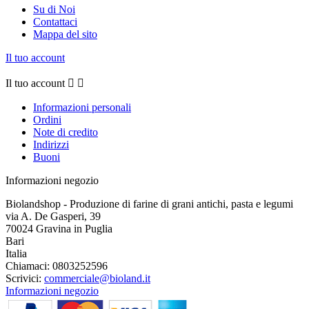
Su di Noi
Contattaci
Mappa del sito
Il tuo account
Il tuo account


Informazioni personali
Ordini
Note di credito
Indirizzi
Buoni
Informazioni negozio
Biolandshop - Produzione di farine di grani antichi, pasta e legumi
via A. De Gasperi, 39
70024 Gravina in Puglia
Bari
Italia
Chiamaci:
0803252596
Scrivici:
commerciale@bioland.it
Informazioni negozio