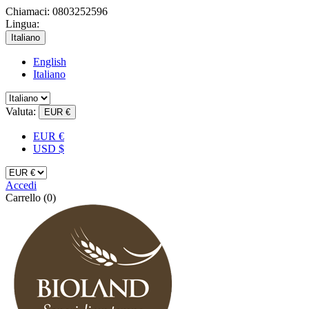
Chiamaci:
0803252596
Lingua:
Italiano
English
Italiano
Valuta:
EUR €
EUR €
USD $
Accedi
Carrello
(0)