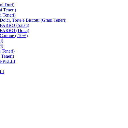
i Duri)
 Teneri)
 Teneri)
Torte e Biscotti (Grani Teneri)
ARRO (Salati)
ARRO (Dolci)
rtone (-10%)
i)
i)
 Teneri)
Teneri)
PPELLI
LI