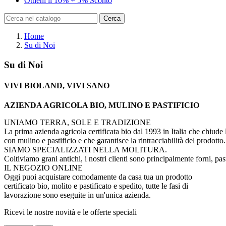
Ottieni il 10% + 5% Sconto
Cerca
Home
Su di Noi
Su di Noi
VIVI BIOLAND, VIVI SANO
AZIENDA AGRICOLA BIO, MULINO E PASTIFICIO
UNIAMO TERRA, SOLE E TRADIZIONE
La prima azienda agricola certificata bio dal 1993 in Italia che chiude l
con mulino e pastificio e che garantisce la rintracciabilità del prodotto.
SIAMO SPECIALIZZATI NELLA MOLITURA.
Coltiviamo grani antichi, i nostri clienti sono principalmente forni, past
IL NEGOZIO ONLINE
Oggi puoi acquistare comodamente da casa tua un prodotto
certificato bio,
molito e pastificato e spedito, tutte le fasi di
lavorazione sono eseguite in un'unica azienda.
Ricevi le nostre novità e le offerte speciali