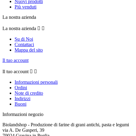
Nuovi prodotti
Più venduti
La nostra azienda
La nostra azienda


Su di Noi
Contattaci
Mappa del sito
Il tuo account
Il tuo account


Informazioni personali
Ordini
Note di credito
Indirizzi
Buoni
Informazioni negozio
Biolandshop - Produzione di farine di grani antichi, pasta e legumi
via A. De Gasperi, 39
70024 Gravina in Puglia