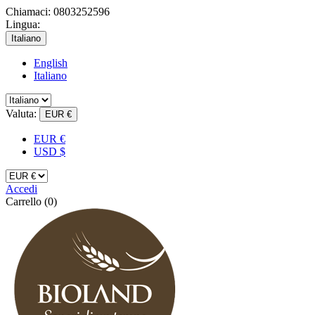
Chiamaci:
0803252596
Lingua:
Italiano
English
Italiano
Valuta:
EUR €
EUR €
USD $
Accedi
Carrello
(0)