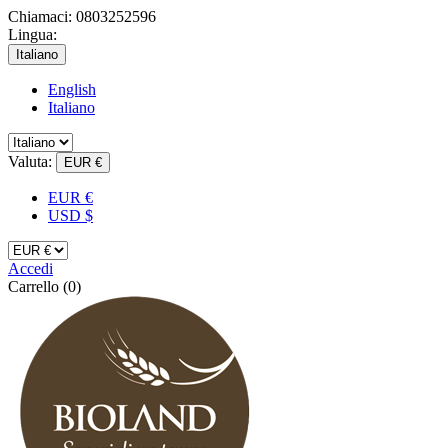
Chiamaci:
0803252596
Lingua:
Italiano
English
Italiano
Valuta:
EUR €
EUR €
USD $
Accedi
Carrello
(0)