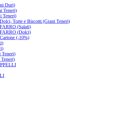
i Duri)
 Teneri)
 Teneri)
Torte e Biscotti (Grani Teneri)
ARRO (Salati)
ARRO (Dolci)
rtone (-10%)
i)
i)
 Teneri)
Teneri)
PPELLI
LI